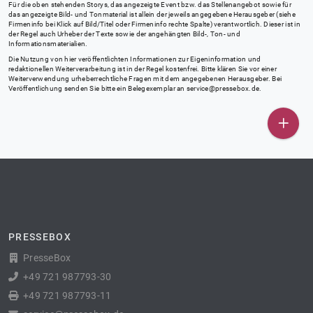
Für die oben stehenden Storys, das angezeigte Event bzw. das Stellenangebot sowie für
das angezeigte Bild- und Tonmaterial ist allein der jeweils angegebene Herausgeber (siehe
Firmeninfo bei Klick auf Bild/Titel oder Firmeninfo rechte Spalte) verantwortlich. Dieser ist in
der Regel auch Urheber der Texte sowie der angehängten Bild-, Ton- und
Informationsmaterialien.
Die Nutzung von hier veröffentlichten Informationen zur Eigeninformation und
redaktionellen Weiterverarbeitung ist in der Regel kostenfrei. Bitte klären Sie vor einer
Weiterverwendung urheberrechtliche Fragen mit dem angegebenen Herausgeber. Bei
Veröffentlichung senden Sie bitte ein Belegexemplar an
service@pressebox.de
.
PRESSEBOX
PresseBox
+49 721 987793-30
+49 721 987793-11