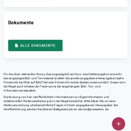
Dokumente
ALLE DOKUMENTE
Für die oben stehenden Storys, das angezeigte Event bzw. das Stellenangebot sowie für
das angezeigte Bild- und Tonmaterial ist allein der jeweils angegebene Herausgeber (siehe
Firmeninfo bei Klick auf Bild/Titel oder Firmeninfo rechte Spalte) verantwortlich. Dieser ist in
der Regel auch Urheber der Texte sowie der angehängten Bild-, Ton- und
Informationsmaterialien.
Die Nutzung von hier veröffentlichten Informationen zur Eigeninformation und
redaktionellen Weiterverarbeitung ist in der Regel kostenfrei. Bitte klären Sie vor einer
Weiterverwendung urheberrechtliche Fragen mit dem angegebenen Herausgeber. Bei
Veröffentlichung senden Sie bitte ein Belegexemplar an
service@pressebox.de
.