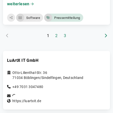
weiterlesen
Software
Pressemitteilung
(aktuelle Seite)
1
2
3
LuArtX IT GmbH
Otto-Lilienthal-Str. 36
71034
Böblingen/Sindelfingen
,
Deutschland
+49 7031 3047480
https://luartxit.de