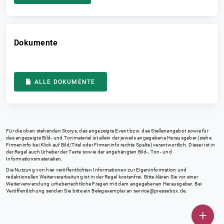
Dokumente
ALLE DOKUMENTE
Für die oben stehenden Storys, das angezeigte Event bzw. das Stellenangebot sowie für
das angezeigte Bild- und Tonmaterial ist allein der jeweils angegebene Herausgeber (siehe
Firmeninfo bei Klick auf Bild/Titel oder Firmeninfo rechte Spalte) verantwortlich. Dieser ist in
der Regel auch Urheber der Texte sowie der angehängten Bild-, Ton- und
Informationsmaterialien.
Die Nutzung von hier veröffentlichten Informationen zur Eigeninformation und
redaktionellen Weiterverarbeitung ist in der Regel kostenfrei. Bitte klären Sie vor einer
Weiterverwendung urheberrechtliche Fragen mit dem angegebenen Herausgeber. Bei
Veröffentlichung senden Sie bitte ein Belegexemplar an
service@pressebox.de
.