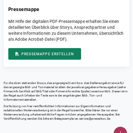
Pressemappe
Mit Hilfe der digitalen PDF-Pressemappe erhalten Sie einen
detaillierten Überblick über Storys, Ansprechpartner und
weitere Informationen zu diesem Unternehmen, übersichtlich
als Adobe Acrobat-Datei (PDF).
PRESSEMAPPE ERSTELLEN
Für die oben stehenden Storys, das angezeigte Event bzw. das Stellenangebot sowie für
das angezeigte Bild- und Tonmaterial ist allein der jeweils angegebene Herausgeber (siehe
Firmeninfo bei Klick auf Bild/Titel oder Firmeninfo rechte Spalte) verantwortlich. Dieser ist in
der Regel auch Urheber der Texte sowie der angehängten Bild-, Ton- und
Informationsmaterialien.
Die Nutzung von hier veröffentlichten Informationen zur Eigeninformation und
redaktionellen Weiterverarbeitung ist in der Regel kostenfrei. Bitte klären Sie vor einer
Weiterverwendung urheberrechtliche Fragen mit dem angegebenen Herausgeber. Bei
Veröffentlichung senden Sie bitte ein Belegexemplar an
service@pressebox.de
.