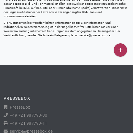
das angezeigte Bild- und Tonmaterial ist allein der jeweils angegebene Herausgeber (siehe
Firmeninfo bei Klick auf Bild/Titel oder Firmeninfo rechte Spalte) verantwortlich. Dieser ist in
der Regel auch Urheber der Texte sowie der angehängten Bild-, Ton- und
Informationsmaterialien.
Die Nutzung von hier veröffentlichten Informationen zur Eigeninformation und
redaktionellen Weiterverarbeitung ist in der Regel kostenfrei. Bitte klären Sie vor einer
Weiterverwendung urheberrechtliche Fragen mit dem angegebenen Herausgeber. Bei
Veröffentlichung senden Sie bitte ein Belegexemplar an
service@pressebox.de
.
PRESSEBOX
PresseBox
+49 721 987793-30
+49 721 987793-11
service@pressebox.de