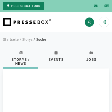
PRESSEBOX TOUR
Zur Startseite
Startseite
Storys
Suche
STORYS /
EVENTS
JOBS
NEWS
Kategorie:
Maschinenbau
ABONNIEREN
Storys / News
FILTERN
21.524 Ergebnisse