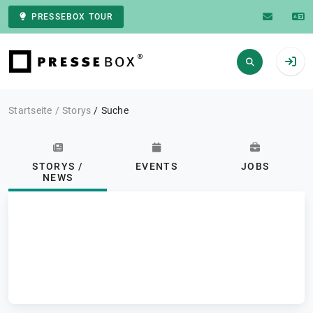
PRESSEBOX TOUR
Zur Startseite
Startseite
Storys
Suche
STORYS /
EVENTS
JOBS
NEWS
Kategorie: Intralogistik
ABONNIEREN
Storys / News
FILTERN
5.372 Ergebnisse