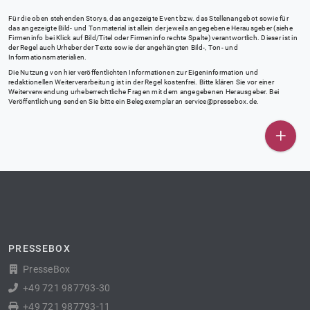
Für die oben stehenden Storys, das angezeigte Event bzw. das Stellenangebot sowie für
das angezeigte Bild- und Tonmaterial ist allein der jeweils angegebene Herausgeber (siehe
Firmeninfo bei Klick auf Bild/Titel oder Firmeninfo rechte Spalte) verantwortlich. Dieser ist in
der Regel auch Urheber der Texte sowie der angehängten Bild-, Ton- und
Informationsmaterialien.
Die Nutzung von hier veröffentlichten Informationen zur Eigeninformation und
redaktionellen Weiterverarbeitung ist in der Regel kostenfrei. Bitte klären Sie vor einer
Weiterverwendung urheberrechtliche Fragen mit dem angegebenen Herausgeber. Bei
Veröffentlichung senden Sie bitte ein Belegexemplar an
service@pressebox.de
.
PRESSEBOX
PresseBox
+49 721 987793-30
+49 721 987793-11