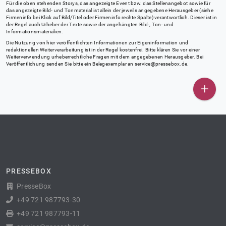
Für die oben stehenden Storys, das angezeigte Event bzw. das Stellenangebot sowie für
das angezeigte Bild- und Tonmaterial ist allein der jeweils angegebene Herausgeber (siehe
Firmeninfo bei Klick auf Bild/Titel oder Firmeninfo rechte Spalte) verantwortlich. Dieser ist in
der Regel auch Urheber der Texte sowie der angehängten Bild-, Ton- und
Informationsmaterialien.
Die Nutzung von hier veröffentlichten Informationen zur Eigeninformation und
redaktionellen Weiterverarbeitung ist in der Regel kostenfrei. Bitte klären Sie vor einer
Weiterverwendung urheberrechtliche Fragen mit dem angegebenen Herausgeber. Bei
Veröffentlichung senden Sie bitte ein Belegexemplar an
service@pressebox.de
.
PRESSEBOX
PresseBox
+49 721 987793-30
+49 721 987793-11