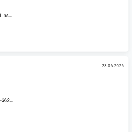
d Ins…
23.06.2026
7-662…