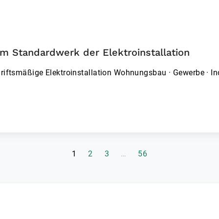
Vorschriften und Normen im Griff – mit dem Standardwerk der Elektroinstallation
hriftsmäßige Elektroinstallation ­Wohnungsbau · Gewerbe · I
(aktuelle Seite)
1
2
3
…
56