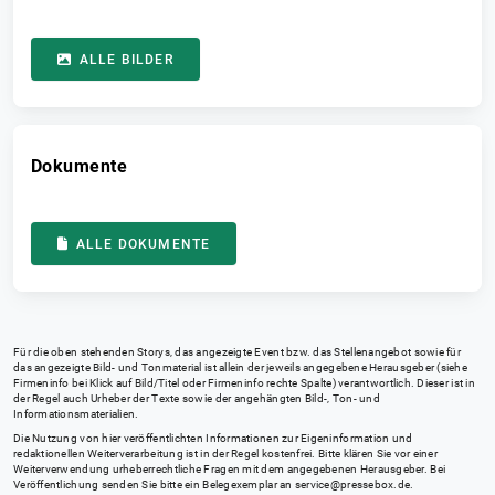
ALLE BILDER
Dokumente
ALLE DOKUMENTE
Für die oben stehenden Storys, das angezeigte Event bzw. das Stellenangebot sowie für
das angezeigte Bild- und Tonmaterial ist allein der jeweils angegebene Herausgeber (siehe
Firmeninfo bei Klick auf Bild/Titel oder Firmeninfo rechte Spalte) verantwortlich. Dieser ist in
der Regel auch Urheber der Texte sowie der angehängten Bild-, Ton- und
Informationsmaterialien.
Die Nutzung von hier veröffentlichten Informationen zur Eigeninformation und
redaktionellen Weiterverarbeitung ist in der Regel kostenfrei. Bitte klären Sie vor einer
Weiterverwendung urheberrechtliche Fragen mit dem angegebenen Herausgeber. Bei
Veröffentlichung senden Sie bitte ein Belegexemplar an
service@pressebox.de
.