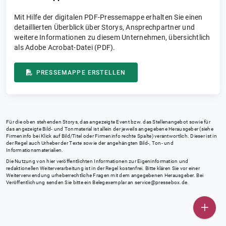
Mit Hilfe der digitalen PDF-Pressemappe erhalten Sie einen
detaillierten Überblick über Storys, Ansprechpartner und
weitere Informationen zu diesem Unternehmen, übersichtlich
als Adobe Acrobat-Datei (PDF).
PRESSEMAPPE ERSTELLEN
Für die oben stehenden Storys, das angezeigte Event bzw. das Stellenangebot sowie für
das angezeigte Bild- und Tonmaterial ist allein der jeweils angegebene Herausgeber (siehe
Firmeninfo bei Klick auf Bild/Titel oder Firmeninfo rechte Spalte) verantwortlich. Dieser ist in
der Regel auch Urheber der Texte sowie der angehängten Bild-, Ton- und
Informationsmaterialien.
Die Nutzung von hier veröffentlichten Informationen zur Eigeninformation und
redaktionellen Weiterverarbeitung ist in der Regel kostenfrei. Bitte klären Sie vor einer
Weiterverwendung urheberrechtliche Fragen mit dem angegebenen Herausgeber. Bei
Veröffentlichung senden Sie bitte ein Belegexemplar an
service@pressebox.de
.