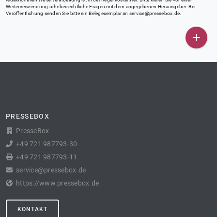
Weiterverwendung urheberrechtliche Fragen mit dem angegebenen Herausgeber. Bei
Veröffentlichung senden Sie bitte ein Belegexemplar an
service@pressebox.de
.
PRESSEBOX
PresseBox
+49 721 987793-30
+49 721 987793-11
service@pressebox.de
https://www.pressebox.de
KONTAKT