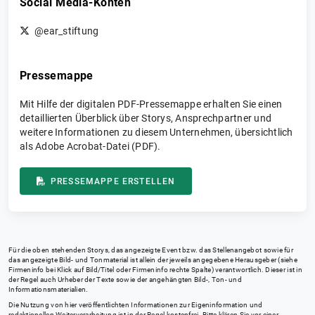
Social Media-Konten
@ear_stiftung
Pressemappe
Mit Hilfe der digitalen PDF-Pressemappe erhalten Sie einen
detaillierten Überblick über Storys, Ansprechpartner und
weitere Informationen zu diesem Unternehmen, übersichtlich
als Adobe Acrobat-Datei (PDF).
PRESSEMAPPE ERSTELLEN
Für die oben stehenden Storys, das angezeigte Event bzw. das Stellenangebot sowie für
das angezeigte Bild- und Tonmaterial ist allein der jeweils angegebene Herausgeber (siehe
Firmeninfo bei Klick auf Bild/Titel oder Firmeninfo rechte Spalte) verantwortlich. Dieser ist in
der Regel auch Urheber der Texte sowie der angehängten Bild-, Ton- und
Informationsmaterialien.
Die Nutzung von hier veröffentlichten Informationen zur Eigeninformation und
redaktionellen Weiterverarbeitung ist in der Regel kostenfrei. Bitte klären Sie vor einer