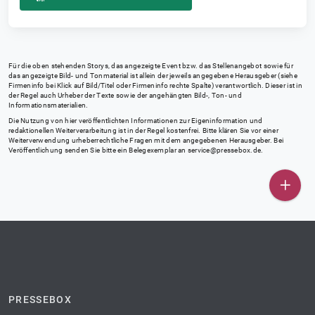
Für die oben stehenden Storys, das angezeigte Event bzw. das Stellenangebot sowie für
das angezeigte Bild- und Tonmaterial ist allein der jeweils angegebene Herausgeber (siehe
Firmeninfo bei Klick auf Bild/Titel oder Firmeninfo rechte Spalte) verantwortlich. Dieser ist in
der Regel auch Urheber der Texte sowie der angehängten Bild-, Ton- und
Informationsmaterialien.
Die Nutzung von hier veröffentlichten Informationen zur Eigeninformation und
redaktionellen Weiterverarbeitung ist in der Regel kostenfrei. Bitte klären Sie vor einer
Weiterverwendung urheberrechtliche Fragen mit dem angegebenen Herausgeber. Bei
Veröffentlichung senden Sie bitte ein Belegexemplar an
service@pressebox.de
.
PRESSEBOX