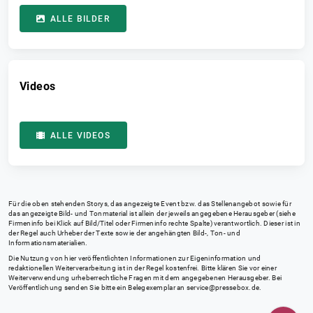
ALLE BILDER
Videos
ALLE VIDEOS
Für die oben stehenden Storys, das angezeigte Event bzw. das Stellenangebot sowie für
das angezeigte Bild- und Tonmaterial ist allein der jeweils angegebene Herausgeber (siehe
Firmeninfo bei Klick auf Bild/Titel oder Firmeninfo rechte Spalte) verantwortlich. Dieser ist in
der Regel auch Urheber der Texte sowie der angehängten Bild-, Ton- und
Informationsmaterialien.
Die Nutzung von hier veröffentlichten Informationen zur Eigeninformation und
redaktionellen Weiterverarbeitung ist in der Regel kostenfrei. Bitte klären Sie vor einer
Weiterverwendung urheberrechtliche Fragen mit dem angegebenen Herausgeber. Bei
Veröffentlichung senden Sie bitte ein Belegexemplar an
service@pressebox.de
.