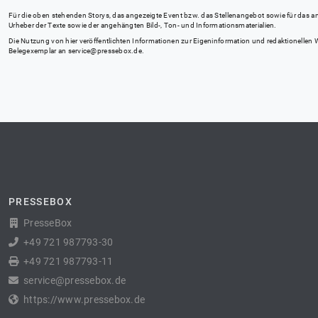
Für die oben stehenden Storys, das angezeigte Event bzw. das Stellenangebot sowie für das angez
Urheber der Texte sowie der angehängten Bild-, Ton- und Informationsmaterialien.
Die Nutzung von hier veröffentlichten Informationen zur Eigeninformation und redaktionellen We
Belegexemplar an
service@pressebox.de
.
PRESSEBOX
PresseBox
+49 721 987793-30
+49 721 987793-11
service@pressebox.de
https://www.pressebox.de