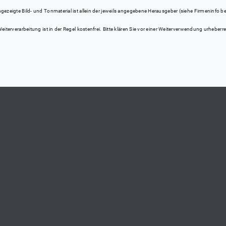
eigte Bild- und Tonmaterial ist allein der jeweils angegebene Herausgeber (siehe Firmeninfo bei Kl
iterverarbeitung ist in der Regel kostenfrei. Bitte klären Sie vor einer Weiterverwendung urhebe