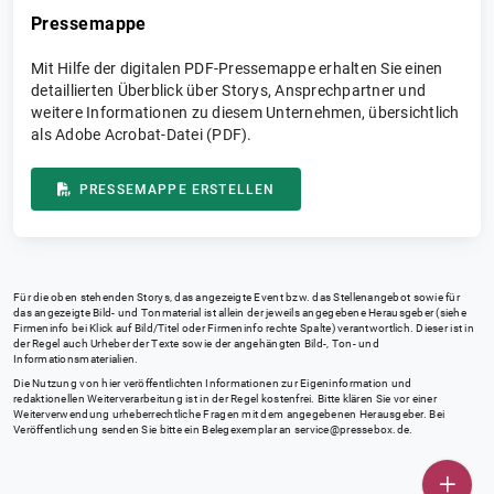
Pressemappe
Mit Hilfe der digitalen PDF-Pressemappe erhalten Sie einen
detaillierten Überblick über Storys, Ansprechpartner und
weitere Informationen zu diesem Unternehmen, übersichtlich
als Adobe Acrobat-Datei (PDF).
PRESSEMAPPE ERSTELLEN
Für die oben stehenden Storys, das angezeigte Event bzw. das Stellenangebot sowie für
das angezeigte Bild- und Tonmaterial ist allein der jeweils angegebene Herausgeber (siehe
Firmeninfo bei Klick auf Bild/Titel oder Firmeninfo rechte Spalte) verantwortlich. Dieser ist in
der Regel auch Urheber der Texte sowie der angehängten Bild-, Ton- und
Informationsmaterialien.
Die Nutzung von hier veröffentlichten Informationen zur Eigeninformation und
redaktionellen Weiterverarbeitung ist in der Regel kostenfrei. Bitte klären Sie vor einer
Weiterverwendung urheberrechtliche Fragen mit dem angegebenen Herausgeber. Bei
Veröffentlichung senden Sie bitte ein Belegexemplar an
service@pressebox.de
.