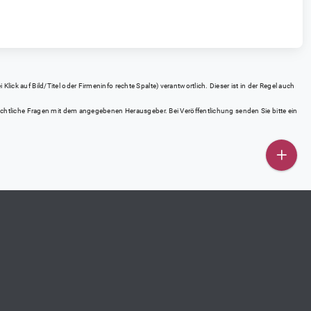
ick auf Bild/Titel oder Firmeninfo rechte Spalte) verantwortlich. Dieser ist in der Regel auch
rrechtliche Fragen mit dem angegebenen Herausgeber. Bei Veröffentlichung senden Sie bitte ein