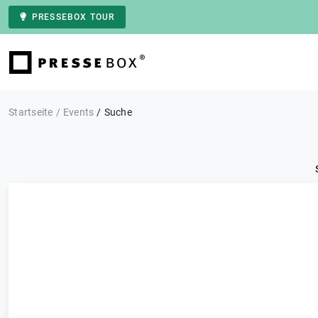
PRESSEBOX TOUR
Zur Startseite
Startseite
Events
Suche
Kategorie: Alle
Events
FILTERN
0 Ergebnisse
Sortieren nach