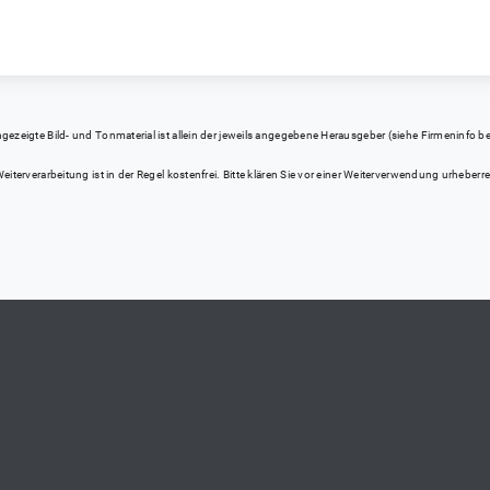
eigte Bild- und Tonmaterial ist allein der jeweils angegebene Herausgeber (siehe Firmeninfo bei Kl
iterverarbeitung ist in der Regel kostenfrei. Bitte klären Sie vor einer Weiterverwendung urhebe