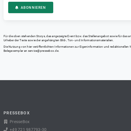
ABONNIEREN
Für die oben stehenden Storys, das angezeigte Event bzw. das Stellenangebot sowie für das angez
Urheber der Texte sowie der angehängten Bild-, Ton- und Informationsmaterialien.
Die Nutzung von hier veröffentlichten Informationen zur Eigeninformation und redaktionellen We
Belegexemplar an
service@pressebox.de
.
PRESSEBOX
PresseBox
+49 721 987793-30