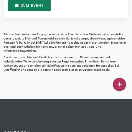
ZUM EVENT
Für die oben stehenden Storys, das angezeigte Event bzw. das Stellenangebot sowie für
das angezeigte Bild- und Tonmaterial ist allein der jeweils angegebene Herausgeber (siehe
Firmeninfo bei Klick auf Bild/Titel oder Firmeninfo rechte Spalte) verantwortlich. Dieser ist in
der Regel auch Urheber der Texte sowie der angehängten Bild-, Ton- und
Informationsmaterialien.
Die Nutzung von hier veröffentlichten Informationen zur Eigeninformation und
redaktionellen Weiterverarbeitung ist in der Regel kostenfrei. Bitte klären Sie vor einer
Weiterverwendung urheberrechtliche Fragen mit dem angegebenen Herausgeber. Bei
Veröffentlichung senden Sie bitte ein Belegexemplar an
service@pressebox.de
.