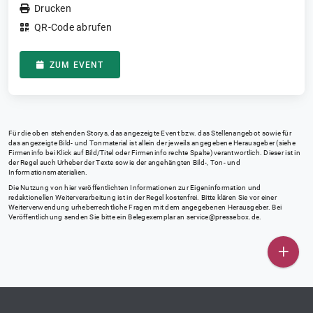
Drucken
QR-Code abrufen
ZUM EVENT
Für die oben stehenden Storys, das angezeigte Event bzw. das Stellenangebot sowie für
das angezeigte Bild- und Tonmaterial ist allein der jeweils angegebene Herausgeber (siehe
Firmeninfo bei Klick auf Bild/Titel oder Firmeninfo rechte Spalte) verantwortlich. Dieser ist in
der Regel auch Urheber der Texte sowie der angehängten Bild-, Ton- und
Informationsmaterialien.
Die Nutzung von hier veröffentlichten Informationen zur Eigeninformation und
redaktionellen Weiterverarbeitung ist in der Regel kostenfrei. Bitte klären Sie vor einer
Weiterverwendung urheberrechtliche Fragen mit dem angegebenen Herausgeber. Bei
Veröffentlichung senden Sie bitte ein Belegexemplar an
service@pressebox.de
.