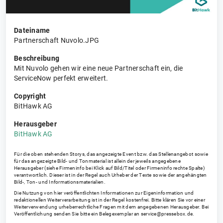
Dateiname
Partnerschaft Nuvolo.JPG
Beschreibung
Mit Nuvolo gehen wir eine neue Partnerschaft ein, die
ServiceNow perfekt erweitert.
Copyright
BitHawk AG
Herausgeber
BitHawk AG
Für die oben stehenden Storys, das angezeigte Event bzw. das Stellenangebot sowie
für das angezeigte Bild- und Tonmaterial ist allein der jeweils angegebene
Herausgeber (siehe Firmeninfo bei Klick auf Bild/Titel oder Firmeninfo rechte Spalte)
verantwortlich. Dieser ist in der Regel auch Urheber der Texte sowie der angehängten
Bild-, Ton- und Informationsmaterialien.
Die Nutzung von hier veröffentlichten Informationen zur Eigeninformation und
redaktionellen Weiterverarbeitung ist in der Regel kostenfrei. Bitte klären Sie vor einer
Weiterverwendung urheberrechtliche Fragen mit dem angegebenen Herausgeber. Bei
Veröffentlichung senden Sie bitte ein Belegexemplar an
service@pressebox.de
.