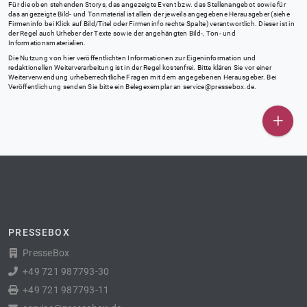
Für die oben stehenden Storys, das angezeigte Event bzw. das Stellenangebot sowie für
das angezeigte Bild- und Tonmaterial ist allein der jeweils angegebene Herausgeber (siehe
Firmeninfo bei Klick auf Bild/Titel oder Firmeninfo rechte Spalte) verantwortlich. Dieser ist in
der Regel auch Urheber der Texte sowie der angehängten Bild-, Ton- und
Informationsmaterialien.
Die Nutzung von hier veröffentlichten Informationen zur Eigeninformation und
redaktionellen Weiterverarbeitung ist in der Regel kostenfrei. Bitte klären Sie vor einer
Weiterverwendung urheberrechtliche Fragen mit dem angegebenen Herausgeber. Bei
Veröffentlichung senden Sie bitte ein Belegexemplar an
service@pressebox.de
.
PRESSEBOX
PresseBox
+49 721 987793-30
+49 721 987793-11