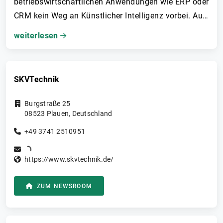
betriebswirtschaftlichen Anwendungen wie ERP oder
CRM kein Weg an Künstlicher Intelligenz vorbei. Auf
der IFS-Kundenkonferenz „IFS Unleashed“
weiterlesen
präsentierte er 60 neue KI-Funktionen als Highlight
des kommenden Herbst-Releases der IFS Cloud, das
insgesamt 200 Neuerungen umfasst.
SKVTechnik
Burgstraße 25
08523
Plauen
,
Deutschland
+49 3741 2510951
https://www.skvtechnik.de/
ZUM NEWSROOM