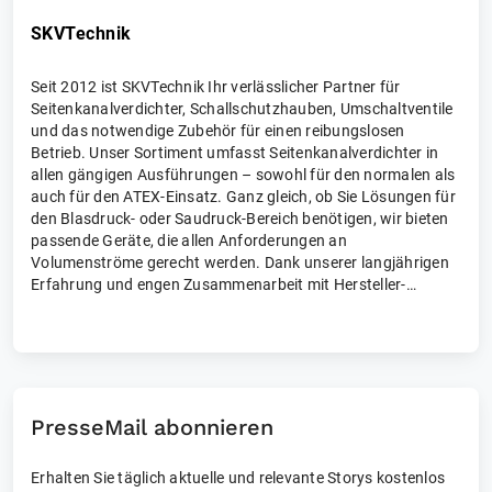
SKVTechnik
Seit 2012 ist SKVTechnik Ihr verlässlicher Partner für
Seitenkanalverdichter, Schallschutzhauben, Umschaltventile
und das notwendige Zubehör für einen reibungslosen
Betrieb. Unser Sortiment umfasst Seitenkanalverdichter in
allen gängigen Ausführungen – sowohl für den normalen als
auch für den ATEX-Einsatz. Ganz gleich, ob Sie Lösungen für
den Blasdruck- oder Saudruck-Bereich benötigen, wir bieten
passende Geräte, die allen Anforderungen an
Volumenströme gerecht werden. Dank unserer langjährigen
Erfahrung und engen Zusammenarbeit mit Hersteller-
Ingenieuren garantieren wir individuelle Lösungen und
höchste Zufriedenheit bei der Umsetzung von
Kundenprojekten. Vertrauen Sie auf SKVTechnik – Ihr
Experte für Seitenkanalverdichter.
Weitere Informationen finden Sie unter:
www.skvtechnik.de
.
PresseMail abonnieren
Erhalten Sie täglich aktuelle und relevante Storys kostenlos