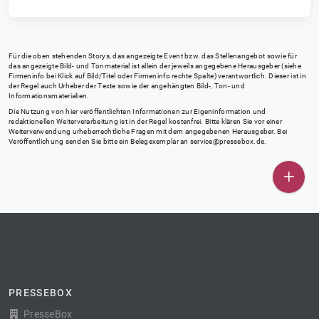
Für die oben stehenden Storys, das angezeigte Event bzw. das Stellenangebot sowie für
das angezeigte Bild- und Tonmaterial ist allein der jeweils angegebene Herausgeber (siehe
Firmeninfo bei Klick auf Bild/Titel oder Firmeninfo rechte Spalte) verantwortlich. Dieser ist in
der Regel auch Urheber der Texte sowie der angehängten Bild-, Ton- und
Informationsmaterialien.
Die Nutzung von hier veröffentlichten Informationen zur Eigeninformation und
redaktionellen Weiterverarbeitung ist in der Regel kostenfrei. Bitte klären Sie vor einer
Weiterverwendung urheberrechtliche Fragen mit dem angegebenen Herausgeber. Bei
Veröffentlichung senden Sie bitte ein Belegexemplar an
service@pressebox.de
.
PRESSEBOX
PresseBox