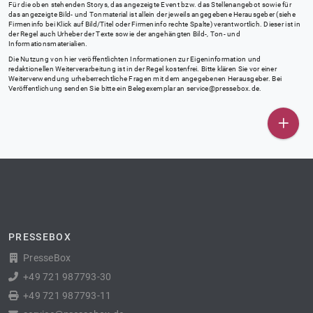
Für die oben stehenden Storys, das angezeigte Event bzw. das Stellenangebot sowie für
das angezeigte Bild- und Tonmaterial ist allein der jeweils angegebene Herausgeber (siehe
Firmeninfo bei Klick auf Bild/Titel oder Firmeninfo rechte Spalte) verantwortlich. Dieser ist in
der Regel auch Urheber der Texte sowie der angehängten Bild-, Ton- und
Informationsmaterialien.
Die Nutzung von hier veröffentlichten Informationen zur Eigeninformation und
redaktionellen Weiterverarbeitung ist in der Regel kostenfrei. Bitte klären Sie vor einer
Weiterverwendung urheberrechtliche Fragen mit dem angegebenen Herausgeber. Bei
Veröffentlichung senden Sie bitte ein Belegexemplar an
service@pressebox.de
.
PRESSEBOX
PresseBox
+49 721 987793-30
+49 721 987793-11