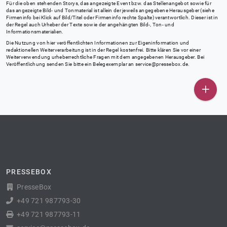
Für die oben stehenden Storys, das angezeigte Event bzw. das Stellenangebot sowie für
das angezeigte Bild- und Tonmaterial ist allein der jeweils angegebene Herausgeber (siehe
Firmeninfo bei Klick auf Bild/Titel oder Firmeninfo rechte Spalte) verantwortlich. Dieser ist in
der Regel auch Urheber der Texte sowie der angehängten Bild-, Ton- und
Informationsmaterialien.
Die Nutzung von hier veröffentlichten Informationen zur Eigeninformation und
redaktionellen Weiterverarbeitung ist in der Regel kostenfrei. Bitte klären Sie vor einer
Weiterverwendung urheberrechtliche Fragen mit dem angegebenen Herausgeber. Bei
Veröffentlichung senden Sie bitte ein Belegexemplar an
service@pressebox.de
.
PRESSEBOX
PresseBox
+49 721 987793-30
+49 721 987793-11