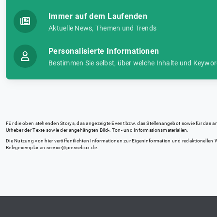
Immer auf dem Laufenden
Aktuelle News, Themen und Trends
Personalisierte Informationen
Bestimmen Sie selbst, über welche Inhalte und Keywor
Für die oben stehenden Storys, das angezeigte Event bzw. das Stellenangebot sowie für das angez
Urheber der Texte sowie der angehängten Bild-, Ton- und Informationsmaterialien.
Die Nutzung von hier veröffentlichten Informationen zur Eigeninformation und redaktionellen We
Belegexemplar an
service@pressebox.de
.