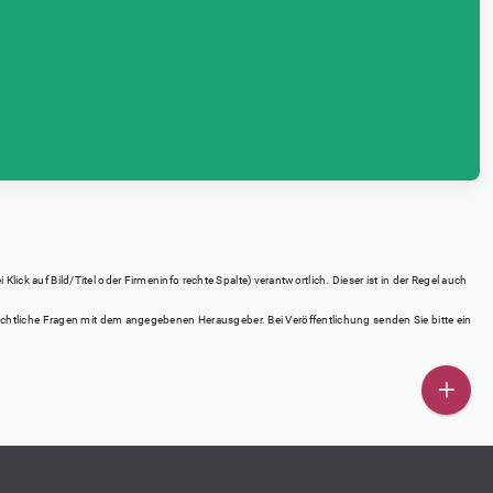
ick auf Bild/Titel oder Firmeninfo rechte Spalte) verantwortlich. Dieser ist in der Regel auch
rrechtliche Fragen mit dem angegebenen Herausgeber. Bei Veröffentlichung senden Sie bitte ein