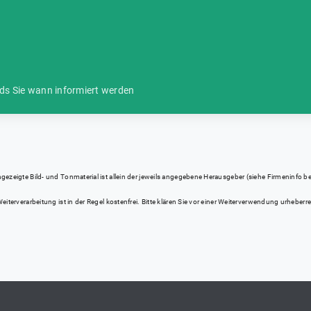
ds Sie wann informiert werden
eigte Bild- und Tonmaterial ist allein der jeweils angegebene Herausgeber (siehe Firmeninfo bei Kl
iterverarbeitung ist in der Regel kostenfrei. Bitte klären Sie vor einer Weiterverwendung urhebe