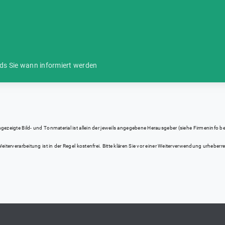
ds Sie wann informiert werden
eigte Bild- und Tonmaterial ist allein der jeweils angegebene Herausgeber (siehe Firmeninfo bei Kl
iterverarbeitung ist in der Regel kostenfrei. Bitte klären Sie vor einer Weiterverwendung urhebe