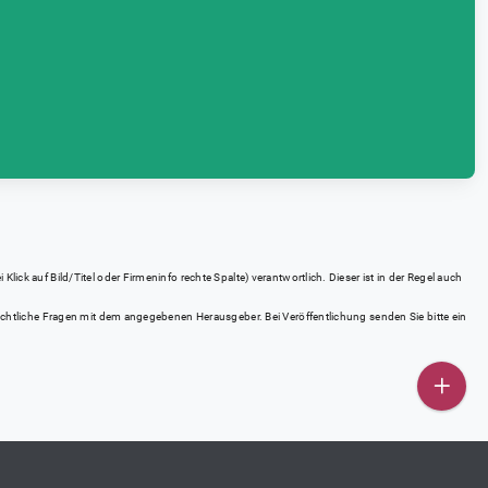
ick auf Bild/Titel oder Firmeninfo rechte Spalte) verantwortlich. Dieser ist in der Regel auch
rrechtliche Fragen mit dem angegebenen Herausgeber. Bei Veröffentlichung senden Sie bitte ein