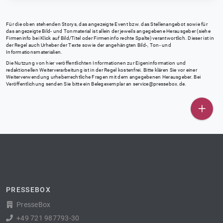
Für die oben stehenden Storys, das angezeigte Event bzw. das Stellenangebot sowie für
das angezeigte Bild- und Tonmaterial ist allein der jeweils angegebene Herausgeber (siehe
Firmeninfo bei Klick auf Bild/Titel oder Firmeninfo rechte Spalte) verantwortlich. Dieser ist in
der Regel auch Urheber der Texte sowie der angehängten Bild-, Ton- und
Informationsmaterialien.
Die Nutzung von hier veröffentlichten Informationen zur Eigeninformation und
redaktionellen Weiterverarbeitung ist in der Regel kostenfrei. Bitte klären Sie vor einer
Weiterverwendung urheberrechtliche Fragen mit dem angegebenen Herausgeber. Bei
Veröffentlichung senden Sie bitte ein Belegexemplar an
service@pressebox.de
.
PRESSEBOX
PresseBox
+49 721 987793-30