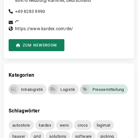
86476
Neuburg/Kammel
,
Deutschland
+49 8283 9990
https://www.kardex.com/de/
ZUM NEWSROOM
Kategorien
Intralogistik
Logistik
Pressemitteilung
Schlagwörter
autostore
kardex
wero
crocs
logimat
hauser
grid
solutions
software
picking