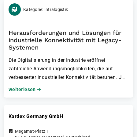
Kategorie: Intralogistik
Herausforderungen und Lösungen für
industrielle Konnektivität mit Legacy-
Systemen
Die Digitalisierung in der Industrie eröffnet
zahlreiche Anwendungsmöglichkeiten, die auf
verbesserter industrieller Konnektivität beruhen. Um
diese Chancen zu nutzen, ist eine reibungslose
weiterlesen
Verbindung zwischen Betriebs- (OT) und
Informationstechnologie (IT) jedoch unerlässlich.
Doch oft kommen auf OT-Ebene noch Legacy-
Kardex Germany GmbH
Systeme zum Einsatz, die eine nahtlose Integration
in die IT erschweren.
Megamat-Platz 1