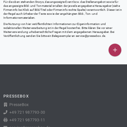
Für die oben stehenden Storys, das angezeigte Event bzw. das Stellenangebot sowie für
das angezeigte Bild- und Tonmaterial ist allein der jeweils angegebene Herausgeber (siehe
Firmeninfo bei Klick auf Bild/Titel oder Firmeninfo rechte Spalte) verantwortlich. Dieser ist in
der Regel auch Urheber der Texte sowie der angehängten Bild-, Ton- und
Informationsmaterialien.
Die Nutzung von hier veröffentlichten Informationen zur Eigeninformation und
redaktionellen Weiterverarbeitung ist in der Regel kostenfrei. Bitte klären Sie vor einer
Weiterverwendung urheberrechtliche Fragen mit dem angegebenen Herausgeber. Bei
Veröffentlichung senden Sie bitte ein Belegexemplar an
service@pressebox.de
.
PRESSEBOX
PresseBox
+49 721 987793-30
+49 721 987793-11