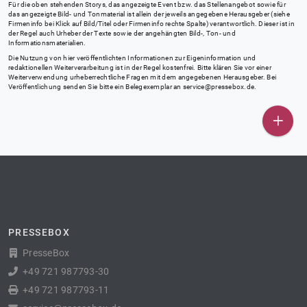
Für die oben stehenden Storys, das angezeigte Event bzw. das Stellenangebot sowie für
das angezeigte Bild- und Tonmaterial ist allein der jeweils angegebene Herausgeber (siehe
Firmeninfo bei Klick auf Bild/Titel oder Firmeninfo rechte Spalte) verantwortlich. Dieser ist in
der Regel auch Urheber der Texte sowie der angehängten Bild-, Ton- und
Informationsmaterialien.
Die Nutzung von hier veröffentlichten Informationen zur Eigeninformation und
redaktionellen Weiterverarbeitung ist in der Regel kostenfrei. Bitte klären Sie vor einer
Weiterverwendung urheberrechtliche Fragen mit dem angegebenen Herausgeber. Bei
Veröffentlichung senden Sie bitte ein Belegexemplar an
service@pressebox.de
.
PRESSEBOX
PresseBox
+49 721 987793-30
+49 721 987793-11