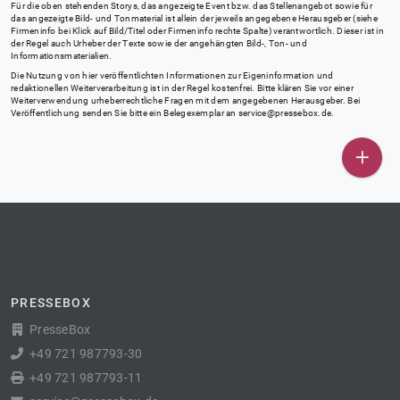
Für die oben stehenden Storys, das angezeigte Event bzw. das Stellenangebot sowie für
das angezeigte Bild- und Tonmaterial ist allein der jeweils angegebene Herausgeber (siehe
Firmeninfo bei Klick auf Bild/Titel oder Firmeninfo rechte Spalte) verantwortlich. Dieser ist in
der Regel auch Urheber der Texte sowie der angehängten Bild-, Ton- und
Informationsmaterialien.
Die Nutzung von hier veröffentlichten Informationen zur Eigeninformation und
redaktionellen Weiterverarbeitung ist in der Regel kostenfrei. Bitte klären Sie vor einer
Weiterverwendung urheberrechtliche Fragen mit dem angegebenen Herausgeber. Bei
Veröffentlichung senden Sie bitte ein Belegexemplar an
service@pressebox.de
.
PRESSEBOX
PresseBox
+49 721 987793-30
+49 721 987793-11