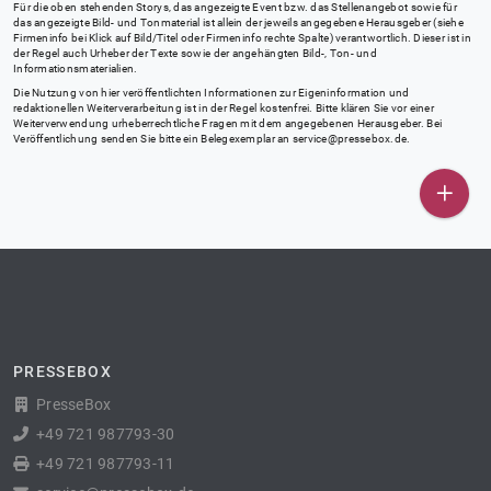
Für die oben stehenden Storys, das angezeigte Event bzw. das Stellenangebot sowie für
das angezeigte Bild- und Tonmaterial ist allein der jeweils angegebene Herausgeber (siehe
Firmeninfo bei Klick auf Bild/Titel oder Firmeninfo rechte Spalte) verantwortlich. Dieser ist in
der Regel auch Urheber der Texte sowie der angehängten Bild-, Ton- und
Informationsmaterialien.
Die Nutzung von hier veröffentlichten Informationen zur Eigeninformation und
redaktionellen Weiterverarbeitung ist in der Regel kostenfrei. Bitte klären Sie vor einer
Weiterverwendung urheberrechtliche Fragen mit dem angegebenen Herausgeber. Bei
Veröffentlichung senden Sie bitte ein Belegexemplar an
service@pressebox.de
.
PRESSEBOX
PresseBox
+49 721 987793-30
+49 721 987793-11