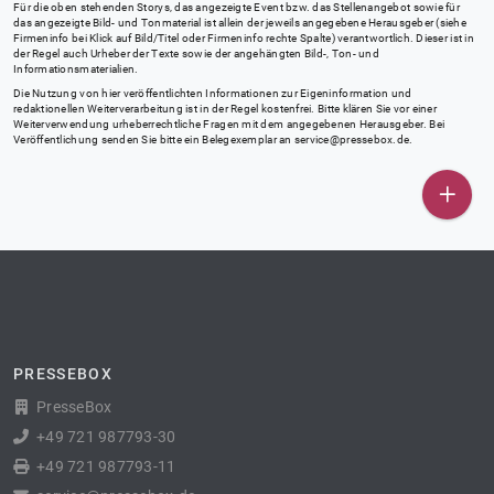
Für die oben stehenden Storys, das angezeigte Event bzw. das Stellenangebot sowie für
das angezeigte Bild- und Tonmaterial ist allein der jeweils angegebene Herausgeber (siehe
Firmeninfo bei Klick auf Bild/Titel oder Firmeninfo rechte Spalte) verantwortlich. Dieser ist in
der Regel auch Urheber der Texte sowie der angehängten Bild-, Ton- und
Informationsmaterialien.
Die Nutzung von hier veröffentlichten Informationen zur Eigeninformation und
redaktionellen Weiterverarbeitung ist in der Regel kostenfrei. Bitte klären Sie vor einer
Weiterverwendung urheberrechtliche Fragen mit dem angegebenen Herausgeber. Bei
Veröffentlichung senden Sie bitte ein Belegexemplar an
service@pressebox.de
.
PRESSEBOX
PresseBox
+49 721 987793-30
+49 721 987793-11