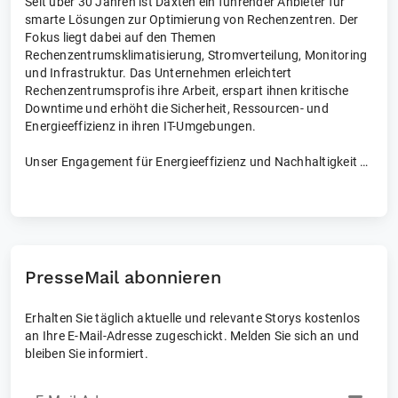
Seit über 30 Jahren ist Daxten ein führender Anbieter für
smarte Lösungen zur Optimierung von Rechenzentren. Der
Fokus liegt dabei auf den Themen
Rechenzentrumsklimatisierung, Stromverteilung, Monitoring
und Infrastruktur. Das Unternehmen erleichtert
Rechenzentrumsprofis ihre Arbeit, erspart ihnen kritische
Downtime und erhöht die Sicherheit, Ressourcen- und
Energieeffizienz in ihren IT-Umgebungen.
Unser Engagement für Energieeffizienz und Nachhaltigkeit
Daxten ist offizieller Förderer (Endorser) des EU Code of
Conduct on Data Centre Efficiency.
PresseMail abonnieren
Erhalten Sie täglich aktuelle und relevante Storys kostenlos
an Ihre E-Mail-Adresse zugeschickt. Melden Sie sich an und
bleiben Sie informiert.