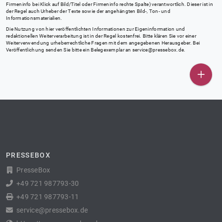
Firmeninfo bei Klick auf Bild/Titel oder Firmeninfo rechte Spalte) verantwortlich. Dieser ist in
der Regel auch Urheber der Texte sowie der angehängten Bild-, Ton- und
Informationsmaterialien.
Die Nutzung von hier veröffentlichten Informationen zur Eigeninformation und
redaktionellen Weiterverarbeitung ist in der Regel kostenfrei. Bitte klären Sie vor einer
Weiterverwendung urheberrechtliche Fragen mit dem angegebenen Herausgeber. Bei
Veröffentlichung senden Sie bitte ein Belegexemplar an
service@pressebox.de
.
PRESSEBOX
PresseBox
+49 721 987793-30
+49 721 987793-11
service@pressebox.de