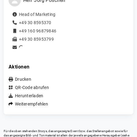
Herr
Jörg
Poschen
Head of Marketing
+49 30 8595370
+49 160 96879846
+49 30 85953799
Aktionen
Drucken
QR-Code abrufen
Herunterladen
Weiterempfehlen
Für die oben stehenden Storys, das angezeigte Event bzw. das Stellenangebot sowie für
das angezeigte Bild- und Tonmaterial ist allein der jeweils angegebene Herausgeber (siehe