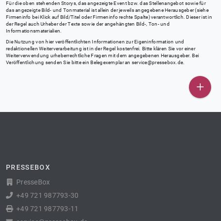
Für die oben stehenden Storys, das angezeigte Event bzw. das Stellenangebot sowie für
das angezeigte Bild- und Tonmaterial ist allein der jeweils angegebene Herausgeber (siehe
Firmeninfo bei Klick auf Bild/Titel oder Firmeninfo rechte Spalte) verantwortlich. Dieser ist in
der Regel auch Urheber der Texte sowie der angehängten Bild-, Ton- und
Informationsmaterialien.
Die Nutzung von hier veröffentlichten Informationen zur Eigeninformation und
redaktionellen Weiterverarbeitung ist in der Regel kostenfrei. Bitte klären Sie vor einer
Weiterverwendung urheberrechtliche Fragen mit dem angegebenen Herausgeber. Bei
Veröffentlichung senden Sie bitte ein Belegexemplar an
service@pressebox.de
.
PRESSEBOX
PresseBox
+49 721 987793-30
+49 721 987793-11