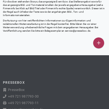
Für die oben stehenden Storys, das angezeigte Event bzw. das Stellenangebot sowie für
das angezeigte Bild- und Tonmaterial ist allein der jeweils angegebene Herausgeber (siehe
Firmeninfo bei Klick auf Bild/Titel oder Firmeninfo rechte Spalte) verantwortlich. Dieser ist in
der Regel auch Urheber der Texte sowie der angehängten Bild-, Ton- und
Informationsmaterialien.
Die Nutzung von hier veröffentlichten Informationen zur Eigeninformation und
redaktionellen Weiterverarbeitung ist in der Regel kostenfrei. Bitte klären Sie vor einer
Weiterverwendung urheberrechtliche Fragen mit dem angegebenen Herausgeber. Bei
Veröffentlichung senden Sie bitte ein Belegexemplar an
service@pressebox.de
.
PRESSEBOX
PresseBox
+49 721 987793-30
+49 721 987793-11