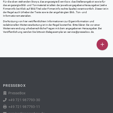
Für die oben stehenden Storys, das angezeigte Event bzw. das Stellenangebot sowie für
das angezeigte Bild- und Tonmaterial ist allein der jeweils angegebene Herausgeber (siehe
Firmeninfo bei Klick auf Bild/Titel oder Firmeninfo rechte Spalte) verantwortlich. Dieser ist in
der Regel auch Urheber der Texte sowie der angehängten Bild-, Ton- und
Informationsmaterialien.
Die Nutzung von hier veröffentlichten Informationen zur Eigeninformation und
redaktionellen Weiterverarbeitung ist in der Regel kostenfrei. Bitte klären Sie vor einer
Weiterverwendung urheberrechtliche Fragen mit dem angegebenen Herausgeber. Bei
Veröffentlichung senden Sie bitte ein Belegexemplar an
service@pressebox.de
.
PRESSEBOX
PresseBox
+49 721 987793-30
+49 721 987793-11