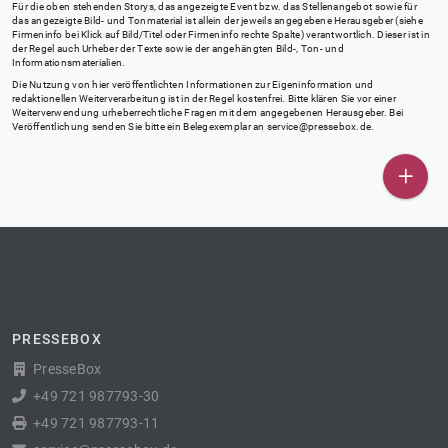
Für die oben stehenden Storys, das angezeigte Event bzw. das Stellenangebot sowie für
das angezeigte Bild- und Tonmaterial ist allein der jeweils angegebene Herausgeber (siehe
Firmeninfo bei Klick auf Bild/Titel oder Firmeninfo rechte Spalte) verantwortlich. Dieser ist in
der Regel auch Urheber der Texte sowie der angehängten Bild-, Ton- und
Informationsmaterialien.
Die Nutzung von hier veröffentlichten Informationen zur Eigeninformation und
redaktionellen Weiterverarbeitung ist in der Regel kostenfrei. Bitte klären Sie vor einer
Weiterverwendung urheberrechtliche Fragen mit dem angegebenen Herausgeber. Bei
Veröffentlichung senden Sie bitte ein Belegexemplar an
service@pressebox.de
.
PRESSEBOX
PresseBox
+49 721 987793-30
+49 721 987793-11