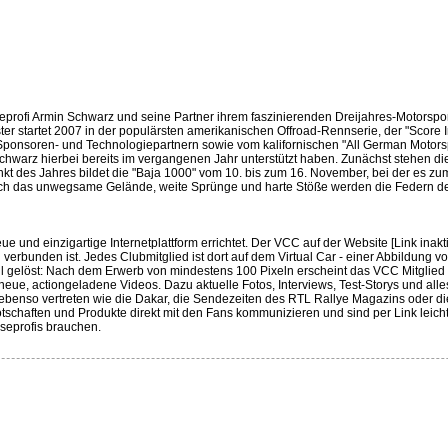
eprofi Armin Schwarz und seine Partner ihrem faszinierenden Dreijahres-Motorsp
er startet 2007 in der populärsten amerikanischen Offroad-Rennserie, der "Score 
n Sponsoren- und Technologiepartnern sowie vom kalifornischen "All German Motors
Schwarz hierbei bereits im vergangenen Jahr unterstützt haben. Zunächst stehen d
t des Jahres bildet die "Baja 1000" vom 10. bis zum 16. November, bei der es zu
Durch das unwegsame Gelände, weite Sprünge und harte Stöße werden die Federn 
e und einzigartige Internetplattform errichtet. Der VCC auf der Website [Link inakti
verbunden ist. Jedes Clubmitglied ist dort auf dem Virtual Car - einer Abbildung 
hnell gelöst: Nach dem Erwerb von mindestens 100 Pixeln erscheint das VCC Mitglied 
ge neue, actiongeladene Videos. Dazu aktuelle Fotos, Interviews, Test-Storys und a
benso vertreten wie die Dakar, die Sendezeiten des RTL Rallye Magazins oder di
chaften und Produkte direkt mit den Fans kommunizieren und sind per Link leicht
sseprofis brauchen.