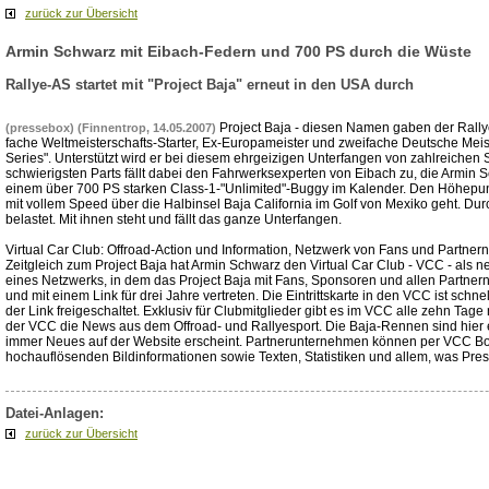
zurück zur Übersicht
Armin Schwarz mit Eibach-Federn und 700 PS durch die Wüste
Rallye-AS startet mit "Project Baja" erneut in den USA durch
Project Baja - diesen Namen gaben der Rally
(pressebox) (Finnentrop, 14.05.2007)
fache Weltmeisterschafts-Starter, Ex-Europameister und zweifache Deutsche Meist
Series". Unterstützt wird er bei diesem ehrgeizigen Unterfangen von zahlreiche
schwierigsten Parts fällt dabei den Fahrwerksexperten von Eibach zu, die Armin 
einem über 700 PS starken Class-1-"Unlimited"-Buggy im Kalender. Den Höhepunk
mit vollem Speed über die Halbinsel Baja California im Golf von Mexiko geht. 
belastet. Mit ihnen steht und fällt das ganze Unterfangen.
Virtual Car Club: Offroad-Action und Information, Netzwerk von Fans und Partnern
Zeitgleich zum Project Baja hat Armin Schwarz den Virtual Car Club - VCC - als neu
eines Netzwerks, in dem das Project Baja mit Fans, Sponsoren und allen Partnern 
und mit einem Link für drei Jahre vertreten. Die Eintrittskarte in den VCC ist sc
der Link freigeschaltet. Exklusiv für Clubmitglieder gibt es im VCC alle zehn Ta
der VCC die News aus dem Offroad- und Rallyesport. Die Baja-Rennen sind hier e
immer Neues auf der Website erscheint. Partnerunternehmen können per VCC Bots
hochauflösenden Bildinformationen sowie Texten, Statistiken und allem, was Pre
Datei-Anlagen:
zurück zur Übersicht