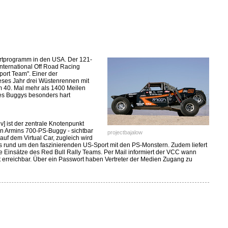
ortprogramm in den USA. Der 121-
International Off Road Racing
port Team". Einer der
ieses Jahr drei Wüstenrennen mit
m 40. Mal mehr als 1400 Meilen
des Buggys besonders hart
v] ist der zentrale Knotenpunkt
von Armins 700-PS-Buggy - sichtbar
projectbajalow
auf dem Virtual Car, zugleich wird
lles rund um den faszinierenden US-Sport mit den PS-Monstern. Zudem liefert
e Einsätze des Red Bull Rally Teams. Per Mail informiert der VCC wann
 erreichbar. Über ein Passwort haben Vertreter der Medien Zugang zu