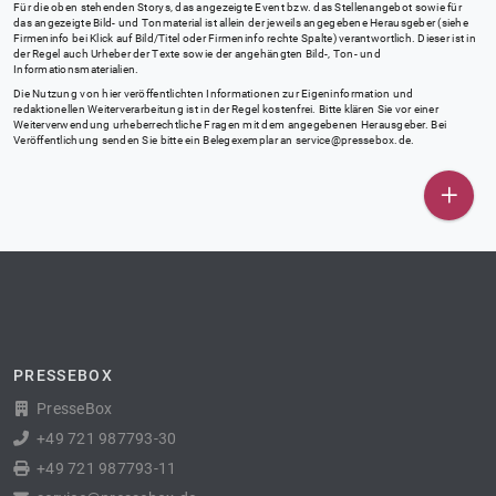
Für die oben stehenden Storys, das angezeigte Event bzw. das Stellenangebot sowie für
das angezeigte Bild- und Tonmaterial ist allein der jeweils angegebene Herausgeber (siehe
Firmeninfo bei Klick auf Bild/Titel oder Firmeninfo rechte Spalte) verantwortlich. Dieser ist in
der Regel auch Urheber der Texte sowie der angehängten Bild-, Ton- und
Informationsmaterialien.
Die Nutzung von hier veröffentlichten Informationen zur Eigeninformation und
redaktionellen Weiterverarbeitung ist in der Regel kostenfrei. Bitte klären Sie vor einer
Weiterverwendung urheberrechtliche Fragen mit dem angegebenen Herausgeber. Bei
Veröffentlichung senden Sie bitte ein Belegexemplar an
service@pressebox.de
.
PRESSEBOX
PresseBox
+49 721 987793-30
+49 721 987793-11