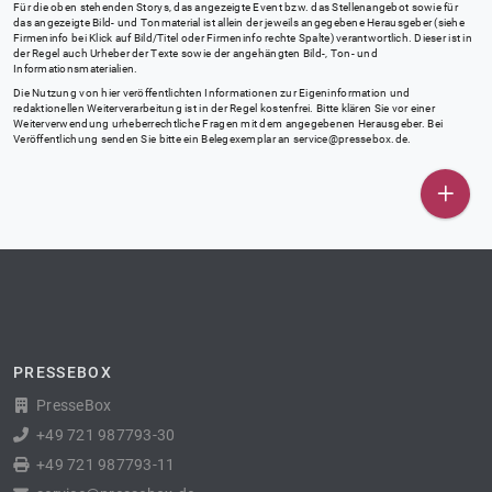
Für die oben stehenden Storys, das angezeigte Event bzw. das Stellenangebot sowie für
das angezeigte Bild- und Tonmaterial ist allein der jeweils angegebene Herausgeber (siehe
Firmeninfo bei Klick auf Bild/Titel oder Firmeninfo rechte Spalte) verantwortlich. Dieser ist in
der Regel auch Urheber der Texte sowie der angehängten Bild-, Ton- und
Informationsmaterialien.
Die Nutzung von hier veröffentlichten Informationen zur Eigeninformation und
redaktionellen Weiterverarbeitung ist in der Regel kostenfrei. Bitte klären Sie vor einer
Weiterverwendung urheberrechtliche Fragen mit dem angegebenen Herausgeber. Bei
Veröffentlichung senden Sie bitte ein Belegexemplar an
service@pressebox.de
.
PRESSEBOX
PresseBox
+49 721 987793-30
+49 721 987793-11