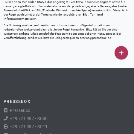
Für die oben stehenden Storys, das angezeigte Event bzw. das Stellenangebot sowie für
das angezeigte Bild- und Tonmaterial ist allein der jeweils angegebene Herausgeber (siehe
Firmeninfo bei Klick auf Bild/Titel oder Firmeninfo rechte Spalte) verantwortlich. Dieser ist in
der Regel auch Urheber der Texte sowie der angehängten Bild-, Ton- und
Informationsmaterialien.
Die Nutzung von hier veröffentlichten Informationen zur Eigeninformation und
redaktionellen Weiterverarbeitung ist in der Regel kostenfrei. Bitte klären Sie vor einer
Weiterverwendung urheberrechtliche Fragen mit dem angegebenen Herausgeber. Bei
Veröffentlichung senden Sie bitte ein Belegexemplar an
service@pressebox.de
.
PRESSEBOX
PresseBox
+49 721 987793-30
+49 721 987793-11