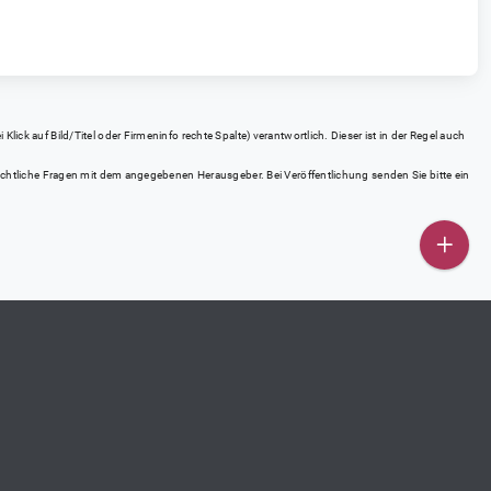
ick auf Bild/Titel oder Firmeninfo rechte Spalte) verantwortlich. Dieser ist in der Regel auch
rrechtliche Fragen mit dem angegebenen Herausgeber. Bei Veröffentlichung senden Sie bitte ein