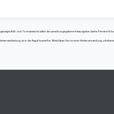
eigte Bild- und Tonmaterial ist allein der jeweils angegebene Herausgeber (siehe Firmeninfo bei Kl
iterverarbeitung ist in der Regel kostenfrei. Bitte klären Sie vor einer Weiterverwendung urhebe