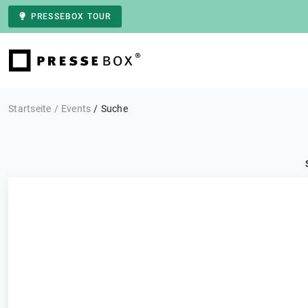
PRESSEBOX TOUR
Zur Startseite
Startseite
Events
Suche
Kategorie: Alle
Events
FILTERN
0 Ergebnisse
Sortieren nach