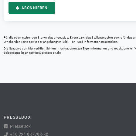
ABONNIEREN
Für die oben stehenden Storys, das angezeigte Event bzw. das Stellenangebot sowie für das angez
Urheber der Texte sowie der angehängten Bild-, Ton- und Informationsmaterialien.
Die Nutzung von hier veröffentlichten Informationen zur Eigeninformation und redaktionellen We
Belegexemplar an
service@pressebox.de
.
PRESSEBOX
PresseBox
+49 721 987793-30