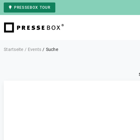
PRESSEBOX TOUR
Zur Startseite
Startseite
Events
Suche
Kategorie: Alle
Events
FILTERN
12 Ergebnisse
Sortieren nach