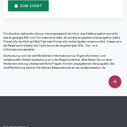
ZUM EVENT
Für die oben stehenden Storys, das angezeigte Event bzw. das Stellenangebot sowie für
das angezeigte Bild- und Tonmaterial ist allein der jeweils angegebene Herausgeber (siehe
Firmeninfo bei Klick auf Bild/Titel oder Firmeninfo rechte Spalte) verantwortlich. Dieser ist in
der Regel auch Urheber der Texte sowie der angehängten Bild-, Ton- und
Informationsmaterialien.
Die Nutzung von hier veröffentlichten Informationen zur Eigeninformation und
redaktionellen Weiterverarbeitung ist in der Regel kostenfrei. Bitte klären Sie vor einer
Weiterverwendung urheberrechtliche Fragen mit dem angegebenen Herausgeber. Bei
Veröffentlichung senden Sie bitte ein Belegexemplar an
service@pressebox.de
.